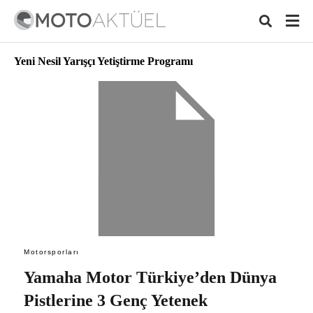
Yeni Nesil Yarışçı Yetiştirme Programı
Typ
your
sear
quer
and
hit
ente
Motorsporları
Yamaha Motor Türkiye’den Dünya
Pistlerine 3 Genç Yetenek