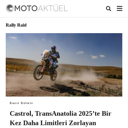
Rally Raid
Typ
your
sear
quer
and
hit
ente
Basın Bülteni
Castrol, TransAnatolia 2025’te Bir
Kez Daha Limitleri Zorlayan