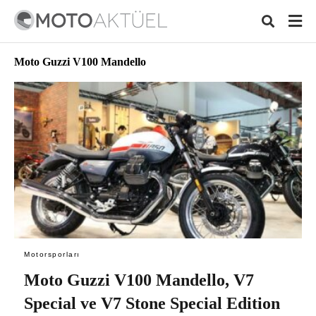
Moto Guzzi V100 Mandello
Typ
your
sear
quer
and
hit
ente
Motorsporları
Moto Guzzi V100 Mandello, V7
Special ve V7 Stone Special Edition