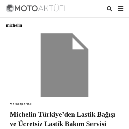
michelin
Typ
your
sear
quer
and
hit
ente
Motorsporları
Michelin Türkiye’den Lastik Bağışı
ve Ücretsiz Lastik Bakım Servisi