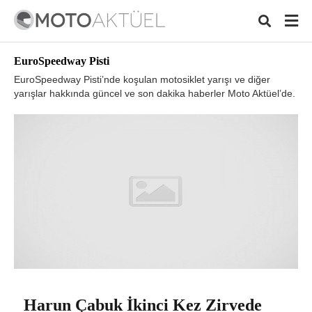
EuroSpeedway Pisti
EuroSpeedway Pisti’nde koşulan motosiklet yarışı ve diğer
yarışlar hakkında güncel ve son dakika haberler Moto Aktüel’de.
Typ
your
sear
quer
and
hit
ente
Harun Çabuk İkinci Kez Zirvede