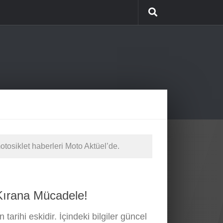
tosiklet haberleri Moto Aktüel’de.
Kırana Mücadele!
 tarihi eskidir. İçindeki bilgiler güncel