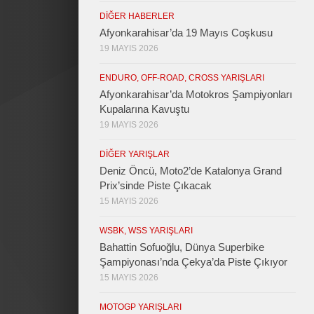
DIĞER HABERLER
Afyonkarahisar’da 19 Mayıs Coşkusu
19 MAYIS 2026
ENDURO, OFF-ROAD, CROSS YARIŞLARI
Afyonkarahisar’da Motokros Şampiyonları
Kupalarına Kavuştu
19 MAYIS 2026
DIĞER YARIŞLAR
Deniz Öncü, Moto2’de Katalonya Grand
Prix’sinde Piste Çıkacak
15 MAYIS 2026
WSBK, WSS YARIŞLARI
Bahattin Sofuoğlu, Dünya Superbike
Şampiyonası’nda Çekya’da Piste Çıkıyor
15 MAYIS 2026
MOTOGP YARIŞLARI