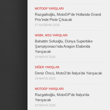
MOTOGP YARIŞLARI
Razgatlıoğlu, MotoGP’de Hollanda Grand
Prix’inde Piste Çıkacak
27 HAZIRAN 2026
WSBK, WSS YARIŞLARI
Bahattin Sofuoğlu, Dünya Superbike
Şampiyonası’nda Aragon Etabında
Yarışacak
29 MAYIS 2026
DIĞER YARIŞLAR
Deniz Öncü, Moto2’de İtalya’da Yarışacak
29 MAYIS 2026
MOTOGP YARIŞLARI
Razgatlıoğlu, MotoGP’de İtalya’da
Yarışacak
29 MAYIS 2026