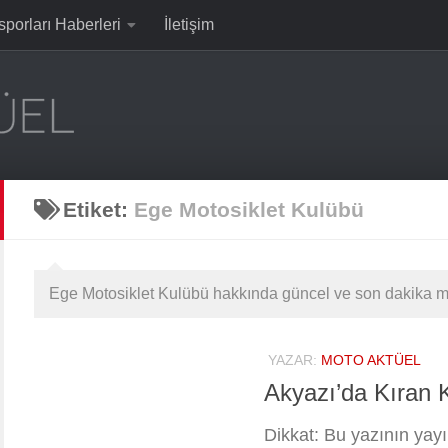
sporları Haberleri
İletişim
Etiket:
Ege Motosiklet Kulübü
Ege Motosiklet Kulübü hakkında güncel ve son dakika mo
YAZAR:
MOTO AKTÜEL
Akyazı’da Kıran 
Dikkat: Bu yazının yayın