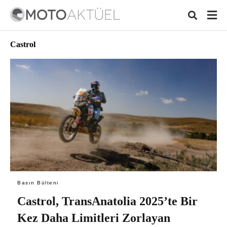
Castrol
Typ
your
sear
quer
and
hit
ente
Basın Bülteni
Castrol, TransAnatolia 2025’te Bir
Kez Daha Limitleri Zorlayan