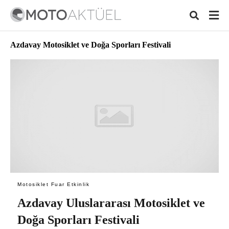
Azdavay Motosiklet ve Doğa Sporları Festivali
Typ
your
sear
quer
and
hit
ente
Motosiklet Fuar Etkinlik
Azdavay Uluslararası Motosiklet ve
Doğa Sporları Festivali