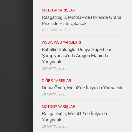
MOTOGP YARIŞLARI
Razgatlıoğlu, MotoGP’de Hollanda Grand
Prix’inde Piste Çıkacak
27 HAZIRAN 2026
WSBK, WSS YARIŞLARI
Bahattin Sofuoğlu, Dünya Superbike
Şampiyonası’nda Aragon Etabında
Yarışacak
29 MAYIS 2026
DIĞER YARIŞLAR
Deniz Öncü, Moto2’de İtalya’da Yarışacak
29 MAYIS 2026
MOTOGP YARIŞLARI
Razgatlıoğlu, MotoGP’de İtalya’da
Yarışacak
29 MAYIS 2026