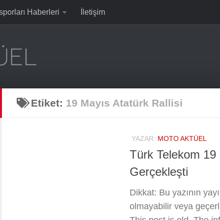
sporları Haberleri
İletişim
Etiket:
19 Mayıs Atatürk Rallisi
YAZAR:
MOTO AKTÜEL
Türk Telekom 19 M
Gerçekleşti
Dikkat: Bu yazının yayın
olmayabilir veya geçerli