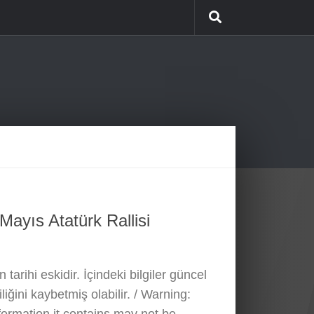
ayıs Atatürk Rallisi
 tarihi eskidir. İçindeki bilgiler güncel
liğini kaybetmiş olabilir. / Warning: