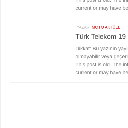
This post is old. The i
current or may have be
YAZAR:
MOTO AKTÜEL
Türk Telekom 19 M
Dikkat: Bu yazının yayın
olmayabilir veya geçerli
This post is old. The i
current or may have be