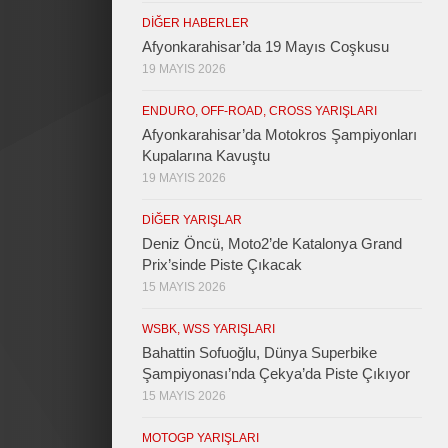
DIĞER HABERLER
Afyonkarahisar’da 19 Mayıs Coşkusu
19 MAYIS 2026
ENDURO, OFF-ROAD, CROSS YARIŞLARI
Afyonkarahisar’da Motokros Şampiyonları
Kupalarına Kavuştu
19 MAYIS 2026
DIĞER YARIŞLAR
Deniz Öncü, Moto2’de Katalonya Grand
Prix’sinde Piste Çıkacak
15 MAYIS 2026
WSBK, WSS YARIŞLARI
Bahattin Sofuoğlu, Dünya Superbike
Şampiyonası’nda Çekya’da Piste Çıkıyor
15 MAYIS 2026
MOTOGP YARIŞLARI