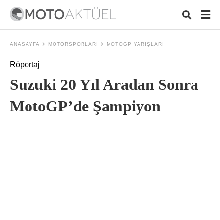
ANASAYFA
MOTORSPORLARI
MOTOGP YARIŞLARI
Röportaj
Typ
Suzuki 20 Yıl Aradan Sonra
your
sea
que
MotoGP’de Şampiyon
and
hit
ente