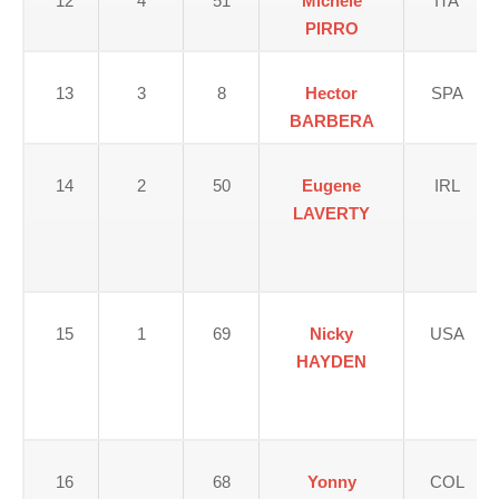
12
4
51
Michele
ITA
PIRRO
13
3
8
Hector
SPA
BARBERA
14
2
50
Eugene
IRL
LAVERTY
15
1
69
Nicky
USA
HAYDEN
16
68
Yonny
COL