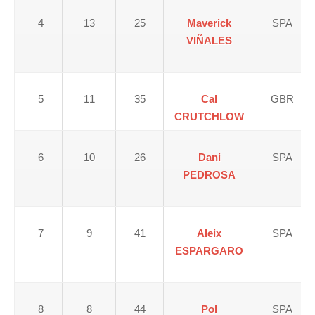
4
13
25
Maverick
SPA
VIÑALES
5
11
35
Cal
GBR
CRUTCHLOW
6
10
26
Dani
SPA
PEDROSA
7
9
41
Aleix
SPA
ESPARGARO
8
8
44
Pol
SPA