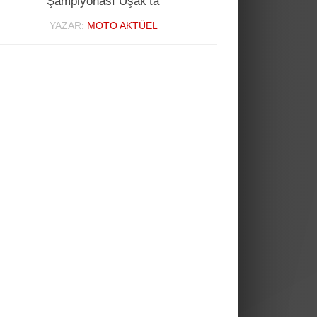
Şampiyonası Uşak’ta
YAZAR:
MOTO AKTÜEL