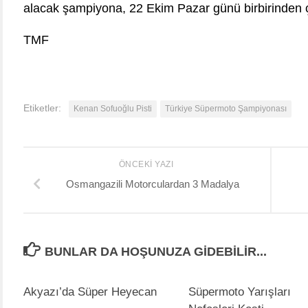
alacak şampiyona, 22 Ekim Pazar günü birbirinden ç
TMF
Etiketler:
Kenan Sofuoğlu Pisti
Türkiye Süpermoto Şampiyonası
ÖNCEKI YAZI
Osmangazili Motorculardan 3 Madalya
BUNLAR DA HOŞUNUZA GIDEBILIR...
Akyazı’da Süper Heyecan
Süpermoto Yarışları