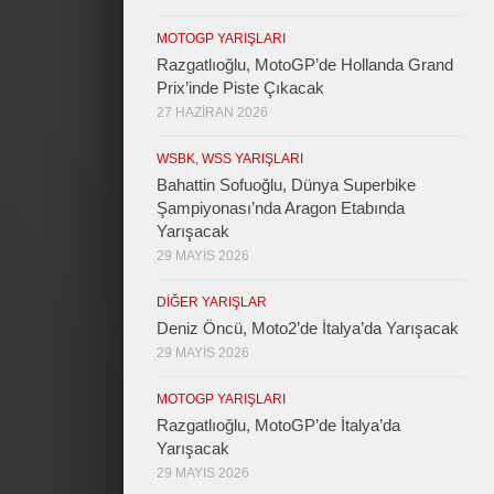
MOTOGP YARIŞLARI
Razgatlıoğlu, MotoGP’de Hollanda Grand
Prix’inde Piste Çıkacak
27 HAZIRAN 2026
WSBK, WSS YARIŞLARI
Bahattin Sofuoğlu, Dünya Superbike
Şampiyonası’nda Aragon Etabında
Yarışacak
29 MAYIS 2026
DIĞER YARIŞLAR
Deniz Öncü, Moto2’de İtalya’da Yarışacak
29 MAYIS 2026
MOTOGP YARIŞLARI
Razgatlıoğlu, MotoGP’de İtalya’da
Yarışacak
29 MAYIS 2026