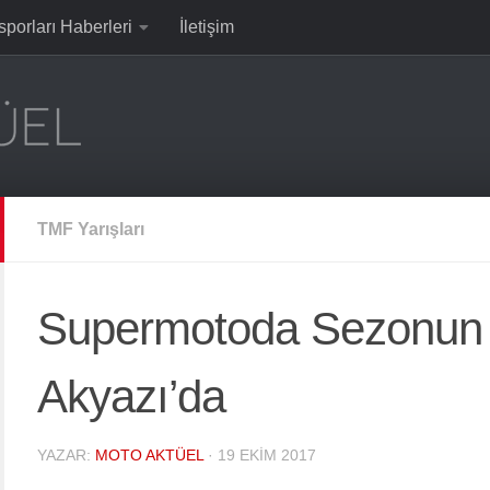
sporları Haberleri
İletişim
TMF Yarışları
Supermotoda Sezonun 
Akyazı’da
YAZAR:
MOTO AKTÜEL
·
19 EKIM 2017