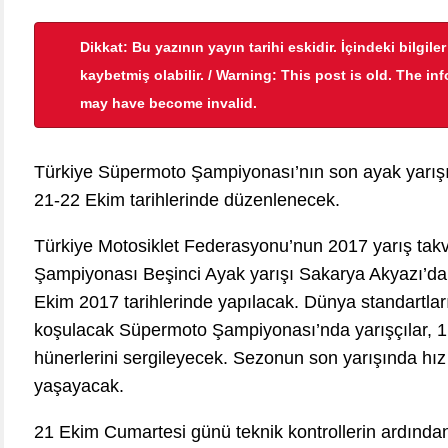
Dikkat: Bu yazının yayın tarihi eskidir. İçindeki bilgile
kaybetmiş olabilir. / Warning: This post is old. The in
may have become invalid.
Türkiye Süpermoto Şampiyonası’nın son ayak yarışı
21-22 Ekim tarihlerinde düzenlenecek.
Türkiye Motosiklet Federasyonu’nun 2017 yarış tak
Şampiyonası Beşinci Ayak yarışı Sakarya Akyazı’da
Ekim 2017 tarihlerinde yapılacak. Dünya standartla
koşulacak Süpermoto Şampiyonası’nda yarışçılar, 1
hünerlerini sergileyecek. Sezonun son yarışında hız 
yaşayacak.
21 Ekim Cumartesi günü teknik kontrollerin ardından