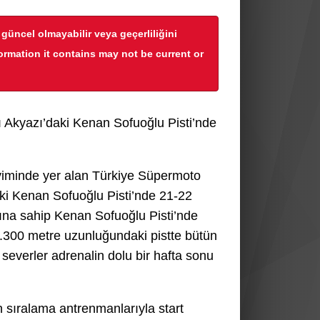
r güncel olmayabilir veya geçerliliğini
formation it contains may not be current or
 Akyazı’daki Kenan Sofuoğlu Pisti’nde
viminde yer alan Türkiye Süpermoto
ki Kenan Sofuoğlu Pisti’nde 21-22
rına sahip Kenan Sofuoğlu Pisti’nde
.300 metre uzunluğundaki pistte bütün
severler adrenalin dolu bir hafta sonu
 sıralama antrenmanlarıyla start