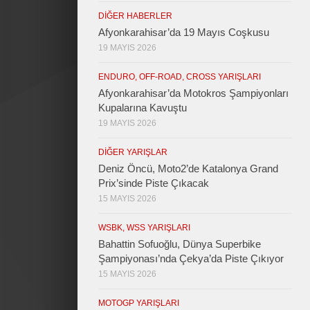
DIĞER HABERLER
Afyonkarahisar’da 19 Mayıs Coşkusu
19 MAYIS 2026
ENDURO, OFF-ROAD, CROSS YARIŞLARI
Afyonkarahisar’da Motokros Şampiyonları
Kupalarına Kavuştu
19 MAYIS 2026
DIĞER YARIŞLAR
Deniz Öncü, Moto2’de Katalonya Grand
Prix’sinde Piste Çıkacak
15 MAYIS 2026
WSBK, WSS YARIŞLARI
Bahattin Sofuoğlu, Dünya Superbike
Şampiyonası’nda Çekya’da Piste Çıkıyor
15 MAYIS 2026
MOTOGP YARIŞLARI