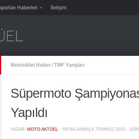
sporları Haberleri
İletişim
Motosiklet Haber
/
TMF Yarışları
Süpermoto Şampiyonas
Yapıldı
YAZAR:
MOTO AKTÜEL
· YAYIMLANMIŞ
6 TEMMUZ 2015
· GÜ