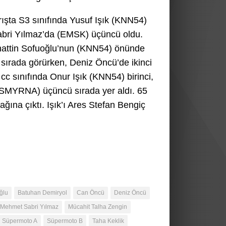
rışta S3 sınıfında Yusuf Işık (KNN54)
Sabri Yılmaz’da (EMSK) üçüncü oldu.
hattin Sofuoğlu’nun (KNN54) önünde
lk sırada görürken, Deniz Öncü’de ikinci
 cc sınıfında Onur Işık (KNN54) birinci,
(SMYRNA) üçüncü sırada yer aldı. 65
ına çıktı. Işık’ı Ares Stefan Bengiç
ğlu
Batuhan Demiryol
Can Öncü
Deniz Öncü
Mehmet Sabri Yılmaz
Mücahit Talha Zengin
Süpermoto A
Süpermoto B
Taha Keklik