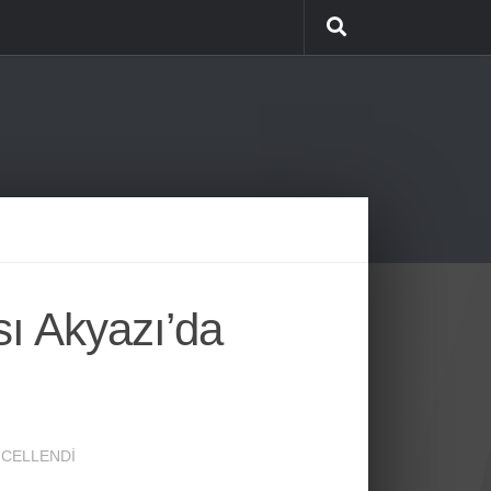
ı Akyazı’da
NCELLENDI