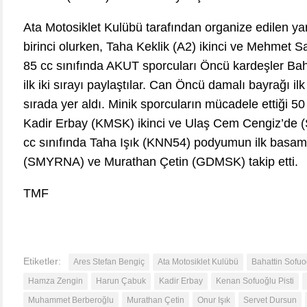
Ata Motosiklet Kulübü tarafından organize edilen ya
birinci olurken, Taha Keklik (A2) ikinci ve Mehmet 
85 cc sınıfında AKUT sporcuları Öncü kardeşler Ba
ilk iki sırayı paylaştılar. Can Öncü damalı bayrağı i
sırada yer aldı. Minik sporcuların mücadele ettiği 50
Kadir Erbay (KMSK) ikinci ve Ulaş Cem Cengiz’de 
cc sınıfında Taha Işık (KNN54) podyumun ilk basamağ
(SMYRNA) ve Murathan Çetin (GDMSK) takip etti.
TMF
Etiketler:
Ares Stefan Bengiç
Ata Motosiklet Kulübü
Bahattin Sofuo
Hamza Zengin
Harun Çabuk
Kadir Erbay
Kenan Sofuoğlu Pisti
Muhammet Berberoğlu
Murathan Çetin
Onur Işık
Servet Dursun