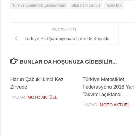
Türkiye Süpermoto Şampiyonası
Ulaş Cem Cengiz
Yusuf Işık
ÖNCEKI YAZI
Türkiye Pist Şampiyonası İzmir’de Koşuldu
BUNLAR DA HOŞUNUZA GIDEBILIR...
Harun Çabuk İkinci Kez
Türkiye Motosiklet
Zirvede
Federasyonu 2018 Yarı
Takvimi açıklandı
YAZAR:
MOTO AKTÜEL
YAZAR:
MOTO AKTÜEL