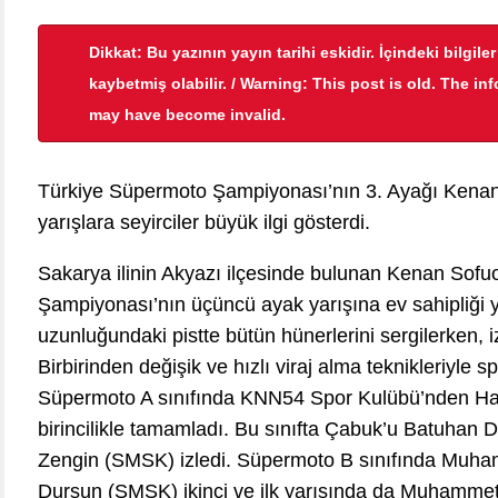
Dikkat: Bu yazının yayın tarihi eskidir. İçindeki bilgile
kaybetmiş olabilir. / Warning: This post is old. The in
may have become invalid.
Türkiye Süpermoto Şampiyonası’nın 3. Ayağı Kenan S
yarışlara seyirciler büyük ilgi gösterdi.
Sakarya ilinin Akyazı ilçesinde bulunan Kenan Sofu
Şampiyonası’nın üçüncü ayak yarışına ev sahipliği ya
uzunluğundaki pistte bütün hünerlerini sergilerken, 
Birbirinden değişik ve hızlı viraj alma teknikleriyle s
Süpermoto A sınıfında KNN54 Spor Kulübü’nden Har
birincilikle tamamladı. Bu sınıfta Çabuk’u Batuhan
Zengin (SMSK) izledi. Süpermoto B sınıfında Muha
Dursun (SMSK) ikinci ve ilk yarışında da Muhammet