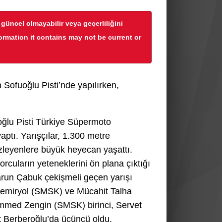
r güncel olmayabilir veya geçerliliğini
formation it contains may not be current or
ofuoğlu Pisti’nde yapılırken,
oğlu Pisti Türkiye Süpermoto
ptı. Yarışçılar, 1.300 metre
izleyenlere büyük heyecan yaşattı.
porcuların yeteneklerini ön plana çıktığı
un Çabuk çekişmeli geçen yarışı
 Demiryol (SMSK) ve Mücahit Talha
mmed Zengin (SMSK) birinci, Servet
 Berberoğlu’da üçüncü oldu.