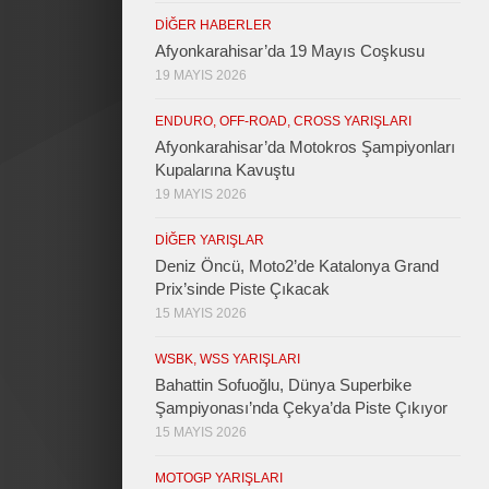
DIĞER HABERLER
Afyonkarahisar’da 19 Mayıs Coşkusu
19 MAYIS 2026
ENDURO, OFF-ROAD, CROSS YARIŞLARI
Afyonkarahisar’da Motokros Şampiyonları
Kupalarına Kavuştu
19 MAYIS 2026
DIĞER YARIŞLAR
Deniz Öncü, Moto2’de Katalonya Grand
Prix’sinde Piste Çıkacak
15 MAYIS 2026
WSBK, WSS YARIŞLARI
Bahattin Sofuoğlu, Dünya Superbike
Şampiyonası’nda Çekya’da Piste Çıkıyor
15 MAYIS 2026
MOTOGP YARIŞLARI