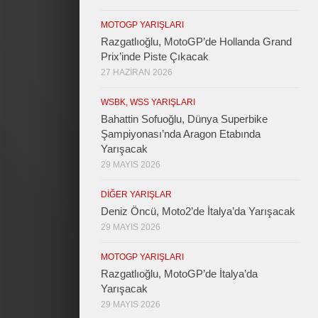
MOTOGP YARIŞLARI
Razgatlıoğlu, MotoGP’de Hollanda Grand
Prix’inde Piste Çıkacak
27 HAZIRAN 2026
WSBK, WSS YARIŞLARI
Bahattin Sofuoğlu, Dünya Superbike
Şampiyonası’nda Aragon Etabında
Yarışacak
29 MAYIS 2026
DIĞER YARIŞLAR
Deniz Öncü, Moto2’de İtalya’da Yarışacak
29 MAYIS 2026
MOTOGP YARIŞLARI
Razgatlıoğlu, MotoGP’de İtalya’da
Yarışacak
29 MAYIS 2026