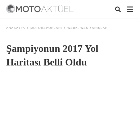
ANASAYFA
MOTORSPORLARI
WSBK, WSS YARIŞLARI
Şampiyonun 2017 Yol
Typ
your
sear
Haritası Belli Oldu
quer
and
hit
ente