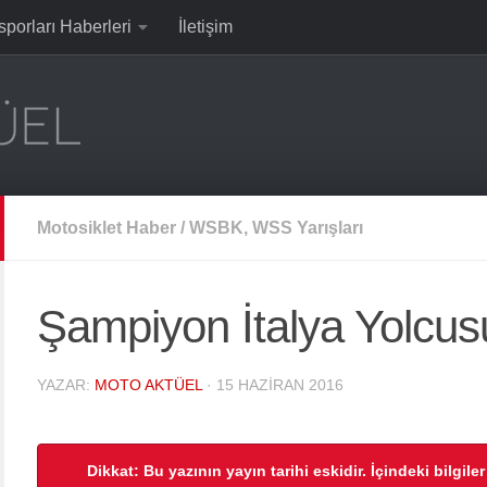
sporları Haberleri
İletişim
Motosiklet Haber
/
WSBK, WSS Yarışları
Şampiyon İtalya Yolcus
YAZAR:
MOTO AKTÜEL
·
15 HAZIRAN 2016
Dikkat: Bu yazının yayın tarihi eskidir. İçindeki bilgile