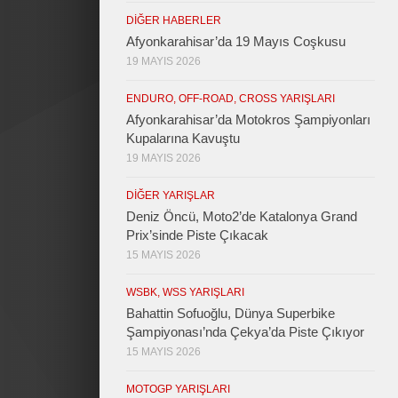
DIĞER HABERLER
Afyonkarahisar’da 19 Mayıs Coşkusu
19 MAYIS 2026
ENDURO, OFF-ROAD, CROSS YARIŞLARI
Afyonkarahisar’da Motokros Şampiyonları
Kupalarına Kavuştu
19 MAYIS 2026
DIĞER YARIŞLAR
Deniz Öncü, Moto2’de Katalonya Grand
Prix’sinde Piste Çıkacak
15 MAYIS 2026
WSBK, WSS YARIŞLARI
Bahattin Sofuoğlu, Dünya Superbike
Şampiyonası’nda Çekya’da Piste Çıkıyor
15 MAYIS 2026
MOTOGP YARIŞLARI