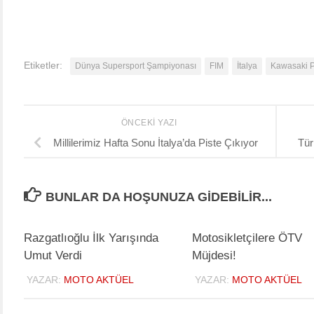
Etiketler:
Dünya Supersport Şampiyonası
FIM
İtalya
Kawasaki P
ÖNCEKI YAZI
Millilerimiz Hafta Sonu İtalya’da Piste Çıkıyor
Tür
BUNLAR DA HOŞUNUZA GIDEBILIR...
Razgatlıoğlu İlk Yarışında
Motosikletçilere ÖTV
Umut Verdi
Müjdesi!
YAZAR:
MOTO AKTÜEL
YAZAR:
MOTO AKTÜEL