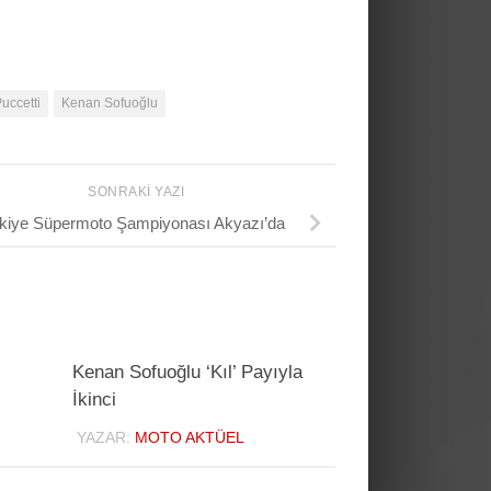
uccetti
Kenan Sofuoğlu
SONRAKI YAZI
kiye Süpermoto Şampiyonası Akyazı’da
Kenan Sofuoğlu ‘Kıl’ Payıyla
İkinci
YAZAR:
MOTO AKTÜEL