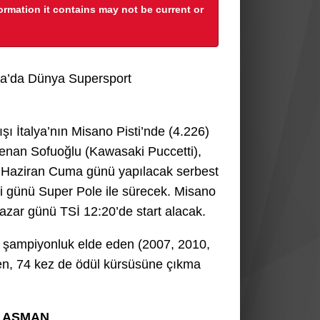
formation it contains may not be current or
lya’da Dünya Supersport
ı İtalya’nın Misano Pisti’nde (4.226)
Kenan Sofuoğlu (Kawasaki Puccetti),
7 Haziran Cuma günü yapılacak serbest
 günü Super Pole ile sürecek. Misano
Pazar günü TSİ 12:20’de start alacak.
 4 şampiyonluk elde eden (2007, 2010,
en, 74 kez de ödül kürsüsüne çıkma
LASMAN