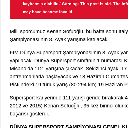
kaybetmiş olabilir. / Warning: This post is old. The in
may have become invalid.
Milli sporcumuz Kenan Sofuoğlu, bu hafta sonu İta
Şampiyonası’nın 8. Ayak yarışına katılacak.
FIM Dünya Supersport Şampiyonası’nın 8. Ayak yarış
yapılacak. Dünya Supersport sınıfının 1 numarası 
Misano’da 112. yarışına çıkacak. Sekizinci ayak, 1
antrenmanlarla başlayacak ve 18 Haziran Cumartesi
Pisti’nde’ki 19 turluk yarış (80.294 km) 19 Haziran 
Supersport kariyerinde 111 yarışı geride bırakarak
2012 ve 2015) Kenan Sofuoğlu, 35 kez birinci olurk
başarısı gösterdi.
DÜNYA SUPERSPORT ŞAMPİYONASI GENEL K