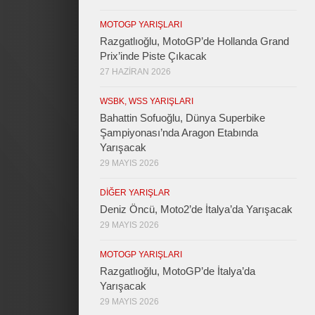
MOTOGP YARIŞLARI
Razgatlıoğlu, MotoGP’de Hollanda Grand
Prix’inde Piste Çıkacak
27 HAZIRAN 2026
WSBK, WSS YARIŞLARI
Bahattin Sofuoğlu, Dünya Superbike
Şampiyonası’nda Aragon Etabında
Yarışacak
29 MAYIS 2026
DIĞER YARIŞLAR
Deniz Öncü, Moto2’de İtalya’da Yarışacak
29 MAYIS 2026
MOTOGP YARIŞLARI
Razgatlıoğlu, MotoGP’de İtalya’da
Yarışacak
29 MAYIS 2026