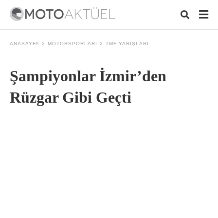
ANASAYFA
MOTORSPORLARI
TMF YARIŞLARI
Şampiyonlar İzmir’den
Typ
your
sear
Rüzgar Gibi Geçti
quer
and
hit
ente