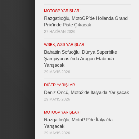
MOTOGP YARIŞLARI
Razgatlıoğlu, MotoGP’de Hollanda Grand
Prix’inde Piste Çıkacak
27 HAZIRAN 2026
WSBK, WSS YARIŞLARI
Bahattin Sofuoğlu, Dünya Superbike
Şampiyonası’nda Aragon Etabında
Yarışacak
29 MAYIS 2026
DIĞER YARIŞLAR
Deniz Öncü, Moto2’de İtalya’da Yarışacak
29 MAYIS 2026
MOTOGP YARIŞLARI
Razgatlıoğlu, MotoGP’de İtalya’da
Yarışacak
29 MAYIS 2026