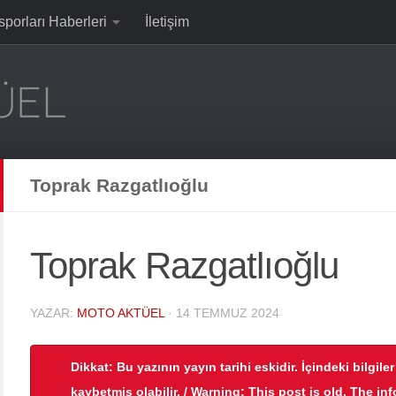
sporları Haberleri
İletişim
Toprak Razgatlıoğlu
Toprak Razgatlıoğlu
YAZAR:
MOTO AKTÜEL
·
14 TEMMUZ 2024
Dikkat: Bu yazının yayın tarihi eskidir. İçindeki bilgile
kaybetmiş olabilir. / Warning: This post is old. The in