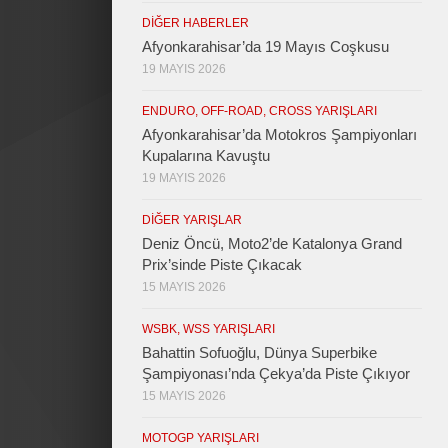
DIĞER HABERLER
Afyonkarahisar’da 19 Mayıs Coşkusu
19 MAYIS 2026
ENDURO, OFF-ROAD, CROSS YARIŞLARI
Afyonkarahisar’da Motokros Şampiyonları
Kupalarına Kavuştu
19 MAYIS 2026
DIĞER YARIŞLAR
Deniz Öncü, Moto2’de Katalonya Grand
Prix’sinde Piste Çıkacak
15 MAYIS 2026
WSBK, WSS YARIŞLARI
Bahattin Sofuoğlu, Dünya Superbike
Şampiyonası’nda Çekya’da Piste Çıkıyor
15 MAYIS 2026
MOTOGP YARIŞLARI