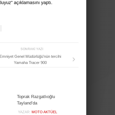
luyuz” açıklamasını yaptı.
SONRAKI YAZI
Emniyet Genel Müdürlüğü’nün tercihi
Yamaha Tracer 900
Toprak Razgatlıoğlu
Tayland’da
YAZAR:
MOTO AKTÜEL