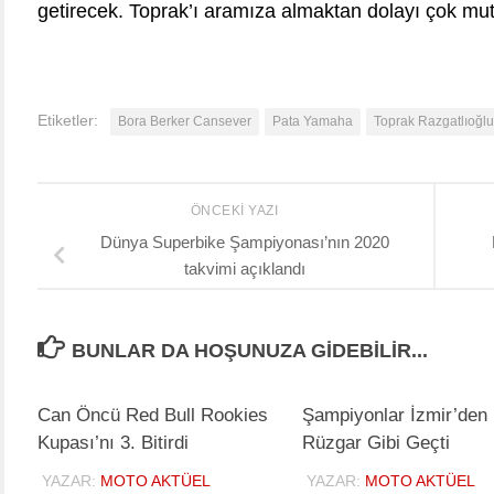
getirecek. Toprak’ı aramıza almaktan dolayı çok mut
Etiketler:
Bora Berker Cansever
Pata Yamaha
Toprak Razgatlıoğlu
ÖNCEKI YAZI
Dünya Superbike Şampiyonası’nın 2020
takvimi açıklandı
BUNLAR DA HOŞUNUZA GIDEBILIR...
Can Öncü Red Bull Rookies
Şampiyonlar İzmir’den
Kupası’nı 3. Bitirdi
Rüzgar Gibi Geçti
YAZAR:
MOTO AKTÜEL
YAZAR:
MOTO AKTÜEL