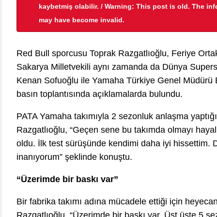
kaybetmiş olabilir. / Warning: This post is old. The in
may have become invalid.
Red Bull sporcusu Toprak Razgatlıoğlu, Feriye Orta
Sakarya Milletvekili aynı zamanda da Dünya Supersp
Kenan Sofuoğlu ile Yamaha Türkiye Genel Müdürü Bo
basın toplantısında açıklamalarda bulundu.
PATA Yamaha takımıyla 2 sezonluk anlaşma yaptığı i
Razgatlıoğlu, “Geçen sene bu takımda olmayı haya
oldu. İlk test sürüşünde kendimi daha iyi hissettim
inanıyorum” şeklinde konuştu.
“Üzerimde bir baskı var”
Bir fabrika takımı adına mücadele ettiği için heyec
Razgatlıoğlu, “Üzerimde bir baskı var. Üst üste 5 s