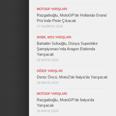
MOTOGP YARIŞLARI
Razgatlıoğlu, MotoGP’de Hollanda Grand
Prix’inde Piste Çıkacak
27 HAZIRAN 2026
WSBK, WSS YARIŞLARI
Bahattin Sofuoğlu, Dünya Superbike
Şampiyonası’nda Aragon Etabında
Yarışacak
29 MAYIS 2026
DIĞER YARIŞLAR
Deniz Öncü, Moto2’de İtalya’da Yarışacak
29 MAYIS 2026
MOTOGP YARIŞLARI
Razgatlıoğlu, MotoGP’de İtalya’da
Yarışacak
29 MAYIS 2026