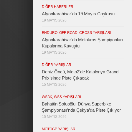
DIĞER HABERLER
Afyonkarahisar’da 19 Mayıs Coşkusu
19 MAYIS 2026
ENDURO, OFF-ROAD, CROSS YARIŞLARI
Afyonkarahisar’da Motokros Şampiyonları
Kupalarına Kavuştu
19 MAYIS 2026
DIĞER YARIŞLAR
Deniz Öncü, Moto2’de Katalonya Grand
Prix’sinde Piste Çıkacak
15 MAYIS 2026
WSBK, WSS YARIŞLARI
Bahattin Sofuoğlu, Dünya Superbike
Şampiyonası’nda Çekya’da Piste Çıkıyor
15 MAYIS 2026
MOTOGP YARIŞLARI