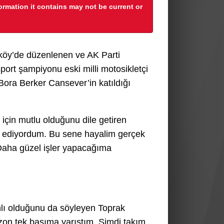
formation it contains may not be current or
köy’de düzenlenen ve AK Parti
ort şampiyonu eski milli motosikletçi
ra Berker Cansever’in katıldığı
çin mutlu olduğunu dile getiren
l ediyordum. Bu sene hayalim gerçek
. Daha güzel işler yapacağıma
anlı olduğunu da söyleyen Toprak
ezon tek başıma yarıştım. Şimdi takım