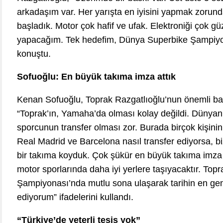
arkadaşım var. Her yarışta en iyisini yapmak zorun
başladık. Motor çok hafif ve ufak. Elektroniği çok gü
yapacağım. Tek hedefim, Dünya Superbike Şampiyo
konuştu.
Sofuoğlu: En büyük takıma imza attık
Kenan Sofuoğlu, Toprak Razgatlıoğlu’nun önemli başa
“Toprak’ın, Yamaha’da olması kolay değildi. Dünyan
sporcunun transfer olması zor. Burada birçok kişinin
Real Madrid ve Barcelona nasıl transfer ediyorsa, b
bir takıma koyduk. Çok şükür en büyük takıma imza at
motor sporlarında daha iyi yerlere taşıyacaktır. To
Şampiyonası’nda mutlu sona ulaşarak tarihin en ge
ediyorum” ifadelerini kullandı.
“Türkiye’de yeterli tesis yok”