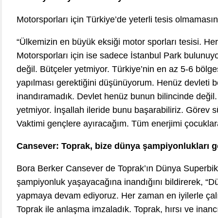
Motorsporları için Türkiye’de yeterli tesis olmamas
“Ülkemizin en büyük eksiği motor sporları tesisi. Her
Motorsporları için ise sadece İstanbul Park bulunuy
değil. Bütçeler yetmiyor. Türkiye’nin en az 5-6 bölg
yapılması gerektiğini düşünüyorum. Henüz devleti b
inandıramadık. Devlet henüz bunun bilincinde deği
yetmiyor. İnşallah ileride bunu başarabiliriz. Görev 
Vaktimi gençlere ayıracağım. Tüm enerjimi çocuklar
Cansever: Toprak, bize dünya şampiyonlukları g
Bora Berker Cansever de Toprak’ın Dünya Superbik
şampiyonluk yaşayacağına inandığını bildirerek, “D
yapmaya devam ediyoruz. Her zaman en iyilerle çalış
Toprak ile anlaşma imzaladık. Toprak, hırsı ve inan