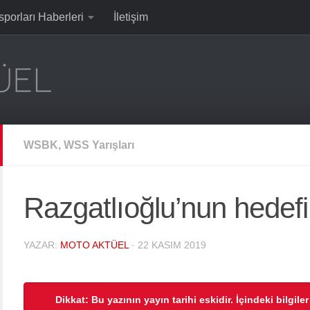
sporları Haberleri
İletişim
WSBK, WSS Yarışları
Razgatlıoğlu’nun hedefi b
YAZAR:
MOTO AKTÜEL
·
22 KASIM 2019
Dikkat: Bu yazının yayın tarihi eskidir. İçindeki bilgile