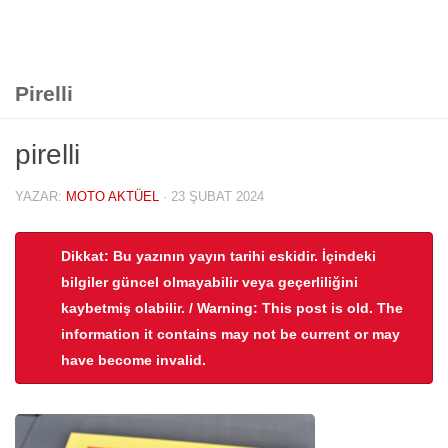
Pirelli
pirelli
YAZAR:
MOTO AKTÜEL
·
23 ŞUBAT 2024
Dikkat: Bu yazının yayın tarihi eskidir. İçindeki
bilgiler güncel olmayabilir veya geçerliliğini
kaybetmiş olabilir. / Warning: This post is old. The
information it contains may not be current or may
have become invalid.