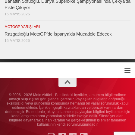
Bahattin Sofuoğlu, Dünya Superbike Şampiyonası’nda Çekya’da
Piste Çıkıyor
15 MAYIS 2026
MOTOGP YARIŞLARI
Razgatlıoğlu MotoGP’de İspanya’da Mücadele Edecek
15 MAYIS 2026
© 2006 - 2026 Moto Aktüel - Bu sitedeki içerikler, tamamen bilgilendirme
amaçlı olup kişisel görüşler de içerebilir. Paylaşılan bilgilerin doğruluğu,
eksiksizliği veya güncelliği konusunda herhangi bir yasal sorumluluk kabul
edilmemektedir. İçerikler, çeşitli kaynaklardan ve benzer yayınlardan
derlenmiştir. Bu nedenle, okuyucularımızın paylaşılan bilgileri teyit etmek için
kendi araştırmalarını yapmaları şiddetle tavsiye edilir. Sitede yer alan
bilgilere dayanarak alınan kararlar ve gerçekleştirilen işlemler tamamen
kullanıcının kendi sorumluluğundadır.