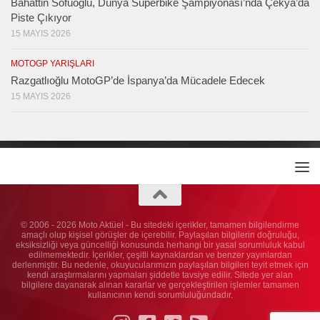
Bahattin Sofuoğlu, Dünya Superbike Şampiyonası’nda Çekya’da
Piste Çıkıyor
15 MAYIS 2026
MOTOGP YARIŞLARI
Razgatlıoğlu MotoGP’de İspanya’da Mücadele Edecek
15 MAYIS 2026
© 2006 - 2026 Moto Aktüel - Bu sitedeki içerikler, tamamen bilgilendirme
amaçlı olup kişisel görüşler de içerebilir. Paylaşılan bilgilerin doğruluğu,
eksiksizliği veya güncelliği konusunda herhangi bir yasal sorumluluk kabul
edilmemektedir. İçerikler, çeşitli kaynaklardan ve benzer yayınlardan
derlenmiştir. Bu nedenle, okuyucularımızın paylaşılan bilgileri teyit etmek için
kendi araştırmalarını yapmaları şiddetle tavsiye edilir. Sitede yer alan
bilgilere dayanarak alınan kararlar ve gerçekleştirilen işlemler tamamen
kullanıcının kendi sorumluluğundadır.