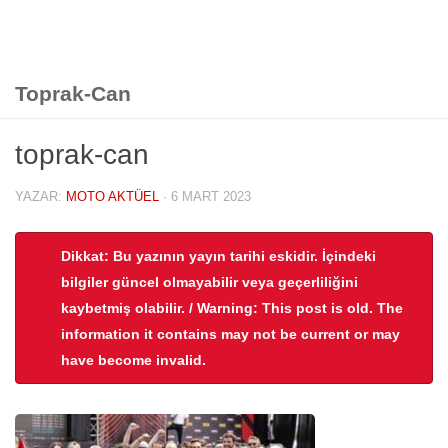
Toprak-Can
toprak-can
YAZAR:
MOTO AKTÜEL
·
6 MART 2023
Dikkat: Bu yazının yayın tarihi eskidir. İçindeki
bilgiler güncel olmayabilir veya geçerliliğini
kaybetmiş olabilir. / Warning: This post is old. The
information it contains may not be current or may
have become invalid.