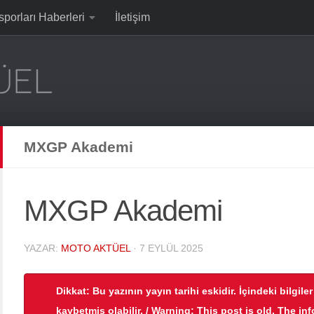
sporları Haberleri
İletişim
MXGP Akademi
MXGP Akademi
YAZAR:
MOTO AKTÜEL
·
7 EYLÜL 2025
Dikkat: Bu yazının yayın tarihi eskidir. İçindeki bilgile
kaybetmiş olabilir. / Warning: This post is old. The in