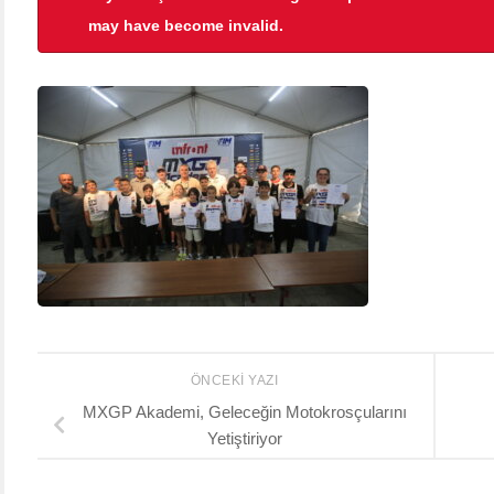
may have become invalid.
ÖNCEKI YAZI
MXGP Akademi, Geleceğin Motokrosçularını
Yetiştiriyor