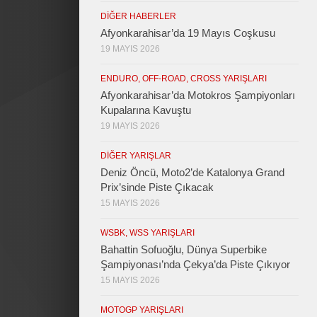
DIĞER HABERLER
Afyonkarahisar’da 19 Mayıs Coşkusu
19 MAYIS 2026
ENDURO, OFF-ROAD, CROSS YARIŞLARI
Afyonkarahisar’da Motokros Şampiyonları
Kupalarına Kavuştu
19 MAYIS 2026
DIĞER YARIŞLAR
Deniz Öncü, Moto2’de Katalonya Grand
Prix’sinde Piste Çıkacak
15 MAYIS 2026
WSBK, WSS YARIŞLARI
Bahattin Sofuoğlu, Dünya Superbike
Şampiyonası’nda Çekya’da Piste Çıkıyor
15 MAYIS 2026
MOTOGP YARIŞLARI