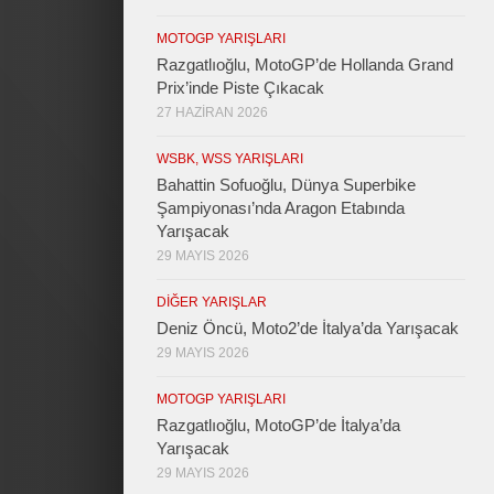
MOTOGP YARIŞLARI
Razgatlıoğlu, MotoGP’de Hollanda Grand
Prix’inde Piste Çıkacak
27 HAZIRAN 2026
WSBK, WSS YARIŞLARI
Bahattin Sofuoğlu, Dünya Superbike
Şampiyonası’nda Aragon Etabında
Yarışacak
29 MAYIS 2026
DIĞER YARIŞLAR
Deniz Öncü, Moto2’de İtalya’da Yarışacak
29 MAYIS 2026
MOTOGP YARIŞLARI
Razgatlıoğlu, MotoGP’de İtalya’da
Yarışacak
29 MAYIS 2026