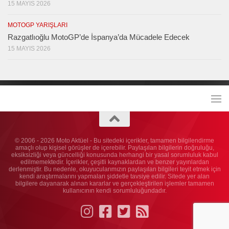
15 MAYIS 2026
MOTOGP YARIŞLARI
Razgatlıoğlu MotoGP’de İspanya’da Mücadele Edecek
15 MAYIS 2026
© 2006 - 2026 Moto Aktüel - Bu sitedeki içerikler, tamamen bilgilendirme
amaçlı olup kişisel görüşler de içerebilir. Paylaşılan bilgilerin doğruluğu,
eksiksizliği veya güncelliği konusunda herhangi bir yasal sorumluluk kabul
edilmemektedir. İçerikler, çeşitli kaynaklardan ve benzer yayınlardan
derlenmiştir. Bu nedenle, okuyucularımızın paylaşılan bilgileri teyit etmek için
kendi araştırmalarını yapmaları şiddetle tavsiye edilir. Sitede yer alan
bilgilere dayanarak alınan kararlar ve gerçekleştirilen işlemler tamamen
kullanıcının kendi sorumluluğundadır.