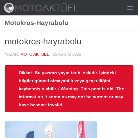
Skip to content
Motokros-Hayrabolu
motokros-hayrabolu
YAZAR:
MOTO AKTÜEL
·
25 KASIM 2025
Dikkat: Bu yazının yayın tarihi eskidir. İçindeki
bilgiler güncel olmayabilir veya geçerliliğini
kaybetmiş olabilir. / Warning: This post is old. The
information it contains may not be current or may
have become invalid.