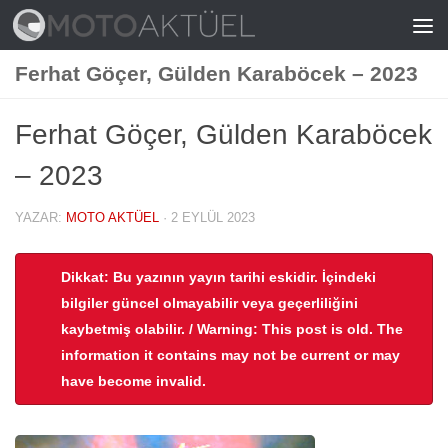
Skip to content
Ferhat Göçer, Gülden Karaböcek – 2023
Ferhat Göçer, Gülden Karaböcek
– 2023
YAZAR:
MOTO AKTÜEL
·
2 EYLÜL 2023
Dikkat: Bu yazının yayın tarihi eskidir. İçindeki
bilgiler güncel olmayabilir veya geçerliliğini
kaybetmiş olabilir. / Warning: This post is old. The
information it contains may not be current or may
have become invalid.