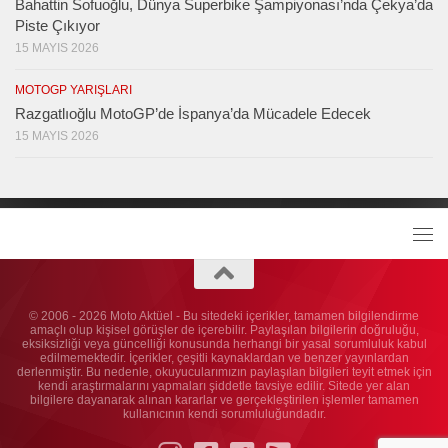
Bahattin Sofuoğlu, Dünya Superbike Şampiyonası’nda Çekya’da
Piste Çıkıyor
15 MAYIS 2026
MOTOGP YARIŞLARI
Razgatlıoğlu MotoGP’de İspanya’da Mücadele Edecek
15 MAYIS 2026
© 2006 - 2026 Moto Aktüel - Bu sitedeki içerikler, tamamen bilgilendirme
amaçlı olup kişisel görüşler de içerebilir. Paylaşılan bilgilerin doğruluğu,
eksiksizliği veya güncelliği konusunda herhangi bir yasal sorumluluk kabul
edilmemektedir. İçerikler, çeşitli kaynaklardan ve benzer yayınlardan
derlenmiştir. Bu nedenle, okuyucularımızın paylaşılan bilgileri teyit etmek için
kendi araştırmalarını yapmaları şiddetle tavsiye edilir. Sitede yer alan
bilgilere dayanarak alınan kararlar ve gerçekleştirilen işlemler tamamen
kullanıcının kendi sorumluluğundadır.