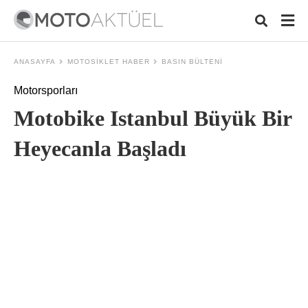
ANASAYFA
MOTOSIKLET HABER
BASIN BÜLTENI
Motorsporları
Typ
Motobike Istanbul Büyük Bir
your
sear
quer
Heyecanla Başladı
and
hit
ente