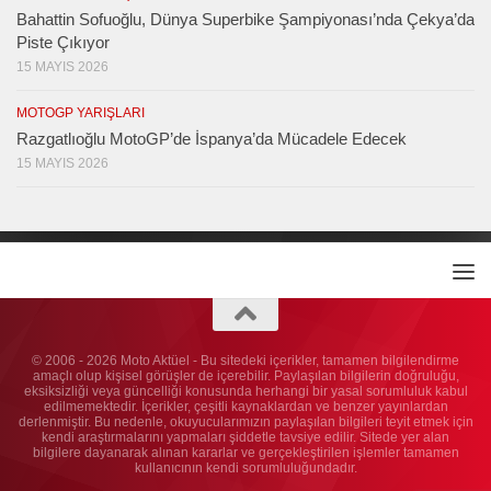
Bahattin Sofuoğlu, Dünya Superbike Şampiyonası’nda Çekya’da
Piste Çıkıyor
15 MAYIS 2026
MOTOGP YARIŞLARI
Razgatlıoğlu MotoGP’de İspanya’da Mücadele Edecek
15 MAYIS 2026
© 2006 - 2026 Moto Aktüel - Bu sitedeki içerikler, tamamen bilgilendirme
amaçlı olup kişisel görüşler de içerebilir. Paylaşılan bilgilerin doğruluğu,
eksiksizliği veya güncelliği konusunda herhangi bir yasal sorumluluk kabul
edilmemektedir. İçerikler, çeşitli kaynaklardan ve benzer yayınlardan
derlenmiştir. Bu nedenle, okuyucularımızın paylaşılan bilgileri teyit etmek için
kendi araştırmalarını yapmaları şiddetle tavsiye edilir. Sitede yer alan
bilgilere dayanarak alınan kararlar ve gerçekleştirilen işlemler tamamen
kullanıcının kendi sorumluluğundadır.