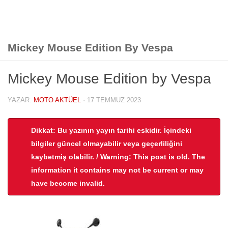
Mickey Mouse Edition By Vespa
Mickey Mouse Edition by Vespa
YAZAR:
MOTO AKTÜEL
·
17 TEMMUZ 2023
Dikkat: Bu yazının yayın tarihi eskidir. İçindeki
bilgiler güncel olmayabilir veya geçerliliğini
kaybetmiş olabilir. / Warning: This post is old. The
information it contains may not be current or may
have become invalid.