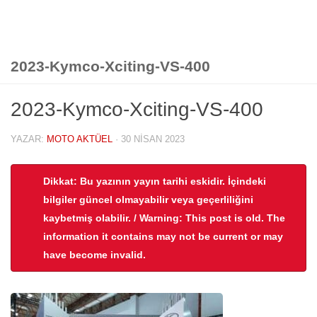
2023-Kymco-Xciting-VS-400
2023-Kymco-Xciting-VS-400
YAZAR:
MOTO AKTÜEL
·
30 NISAN 2023
Dikkat: Bu yazının yayın tarihi eskidir. İçindeki
bilgiler güncel olmayabilir veya geçerliliğini
kaybetmiş olabilir. / Warning: This post is old. The
information it contains may not be current or may
have become invalid.