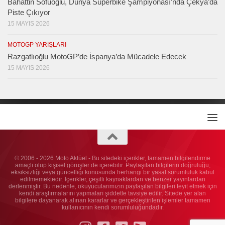
Bahattin Sofuoğlu, Dünya Superbike Şampiyonası’nda Çekya’da
Piste Çıkıyor
15 MAYIS 2026
MOTOGP YARIŞLARI
Razgatlıoğlu MotoGP’de İspanya’da Mücadele Edecek
15 MAYIS 2026
© 2006 - 2026 Moto Aktüel - Bu sitedeki içerikler, tamamen bilgilendirme
amaçlı olup kişisel görüşler de içerebilir. Paylaşılan bilgilerin doğruluğu,
eksiksizliği veya güncelliği konusunda herhangi bir yasal sorumluluk kabul
edilmemektedir. İçerikler, çeşitli kaynaklardan ve benzer yayınlardan
derlenmiştir. Bu nedenle, okuyucularımızın paylaşılan bilgileri teyit etmek için
kendi araştırmalarını yapmaları şiddetle tavsiye edilir. Sitede yer alan
bilgilere dayanarak alınan kararlar ve gerçekleştirilen işlemler tamamen
kullanıcının kendi sorumluluğundadır.