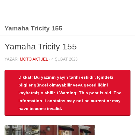
Yamaha Tricity 155
Yamaha Tricity 155
YAZAR:
MOTO AKTÜEL
·
4 ŞUBAT 2023
Dikkat: Bu yazının yayın tarihi eskidir. İçindeki
bilgiler güncel olmayabilir veya geçerliliğini
kaybetmiş olabilir. / Warning: This post is old. The
information it contains may not be current or may
have become invalid.