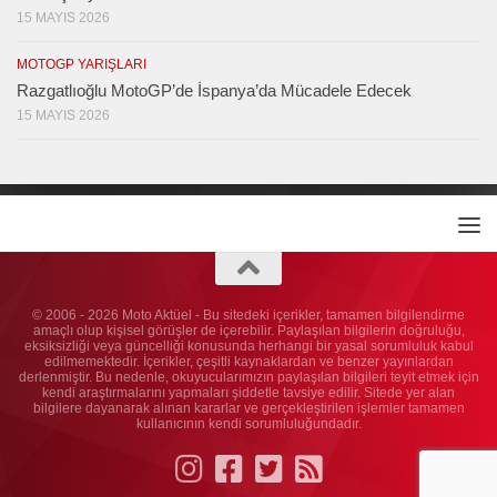
15 MAYIS 2026
MOTOGP YARIŞLARI
Razgatlıoğlu MotoGP’de İspanya’da Mücadele Edecek
15 MAYIS 2026
© 2006 - 2026 Moto Aktüel - Bu sitedeki içerikler, tamamen bilgilendirme
amaçlı olup kişisel görüşler de içerebilir. Paylaşılan bilgilerin doğruluğu,
eksiksizliği veya güncelliği konusunda herhangi bir yasal sorumluluk kabul
edilmemektedir. İçerikler, çeşitli kaynaklardan ve benzer yayınlardan
derlenmiştir. Bu nedenle, okuyucularımızın paylaşılan bilgileri teyit etmek için
kendi araştırmalarını yapmaları şiddetle tavsiye edilir. Sitede yer alan
bilgilere dayanarak alınan kararlar ve gerçekleştirilen işlemler tamamen
kullanıcının kendi sorumluluğundadır.