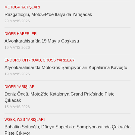
MOTOGP YARIŞLARI
Razgatlıoğlu, MotoGP’de İtalya’da Yarışacak
29 MAYIS 2026
DIĞER HABERLER
Afyonkarahisar’da 19 Mayıs Coşkusu
19 MAYIS 2026
ENDURO, OFF-ROAD, CROSS YARIŞLARI
Afyonkarahisar’da Motokros Şampiyonları Kupalarına Kavuştu
19 MAYIS 2026
DIĞER YARIŞLAR
Deniz Öncü, Moto2’de Katalonya Grand Prix’sinde Piste
Çıkacak
15 MAYIS 2026
WSBK, WSS YARIŞLARI
Bahattin Sofuoğlu, Dünya Superbike Şampiyonası’nda Çekya’da
Piste Çıkıyor