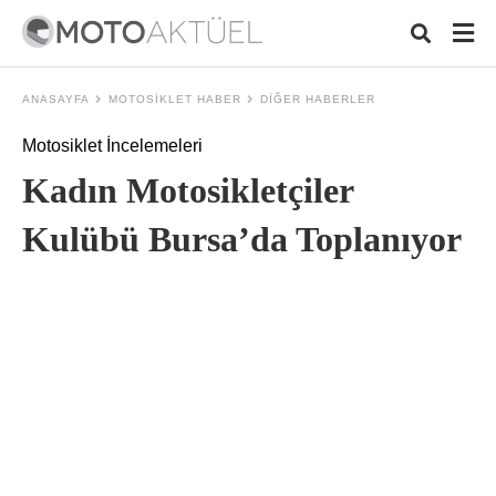
ANASAYFA
MOTOSIKLET HABER
DIĞER HABERLER
Motosiklet İncelemeleri
Typ
Kadın Motosikletçiler
your
sea
que
Kulübü Bursa’da Toplanıyor
and
hit
ente