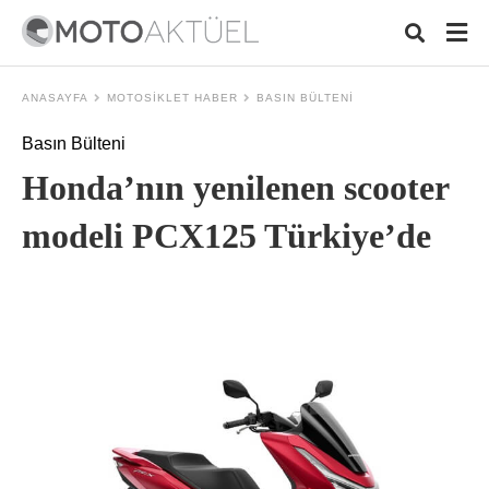
ANASAYFA
MOTOSIKLET HABER
BASIN BÜLTENI
Basın Bülteni
Typ
Honda’nın yenilenen scooter
your
sear
quer
modeli PCX125 Türkiye’de
and
hit
ente