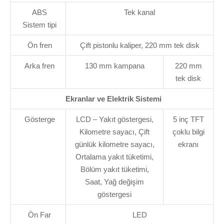
ABS
Tek kanal
Sistem tipi
Ön fren
Çift pistonlu kaliper, 220 mm tek disk
Arka fren
130 mm kampana
220 mm
tek disk
Ekranlar ve Elektrik Sistemi
Gösterge
LCD – Yakıt göstergesi,
5 inç TFT
Kilometre sayacı, Çift
çoklu bilgi
günlük kilometre sayacı,
ekranı
Ortalama yakıt tüketimi,
Bölüm yakıt tüketimi,
Saat, Yağ değişim
göstergesi
Ön Far
LED