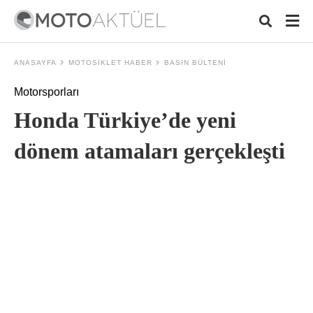
ANASAYFA
MOTOSIKLET HABER
BASIN BÜLTENI
Motorsporları
Typ
Honda Türkiye’de yeni
your
sear
quer
dönem atamaları gerçekleşti
and
hit
ente