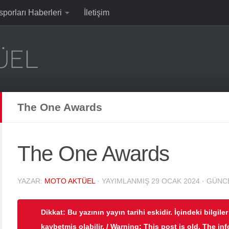
sporları Haberleri
İletişim
The One Awards
The One Awards
YAZAR:
MOTO AKTÜEL
· YAYIMLANMIŞ
29 OCAK 2024
· GÜNC
Dikkat: Bu yazının yayın tarihi eskidir. İçindeki bilgile
kaybetmiş olabilir. / Warning: This post is old. The in