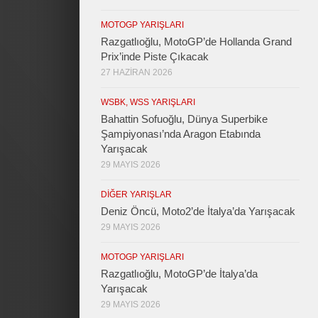
MOTOGP YARIŞLARI
Razgatlıoğlu, MotoGP’de Hollanda Grand
Prix’inde Piste Çıkacak
27 HAZIRAN 2026
WSBK, WSS YARIŞLARI
Bahattin Sofuoğlu, Dünya Superbike
Şampiyonası’nda Aragon Etabında
Yarışacak
29 MAYIS 2026
DIĞER YARIŞLAR
Deniz Öncü, Moto2’de İtalya’da Yarışacak
29 MAYIS 2026
MOTOGP YARIŞLARI
Razgatlıoğlu, MotoGP’de İtalya’da
Yarışacak
29 MAYIS 2026