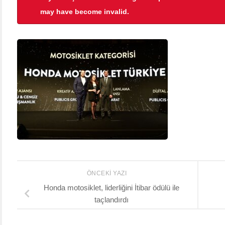
may have become invalid.
ÖNCEKI YAZI
Honda motosiklet, liderliğini İtibar ödülü ile
taçlandırdı