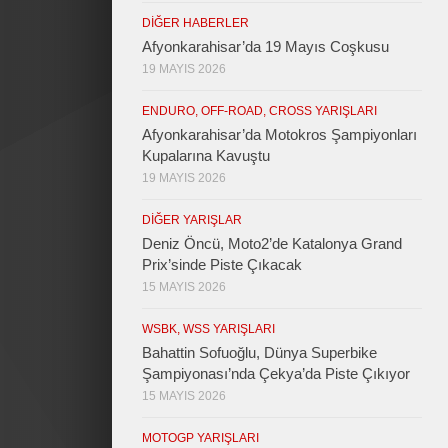
DIĞER HABERLER
Afyonkarahisar’da 19 Mayıs Coşkusu
19 MAYIS 2026
ENDURO, OFF-ROAD, CROSS YARIŞLARI
Afyonkarahisar’da Motokros Şampiyonları
Kupalarına Kavuştu
19 MAYIS 2026
DIĞER YARIŞLAR
Deniz Öncü, Moto2’de Katalonya Grand
Prix’sinde Piste Çıkacak
15 MAYIS 2026
WSBK, WSS YARIŞLARI
Bahattin Sofuoğlu, Dünya Superbike
Şampiyonası’nda Çekya’da Piste Çıkıyor
15 MAYIS 2026
MOTOGP YARIŞLARI