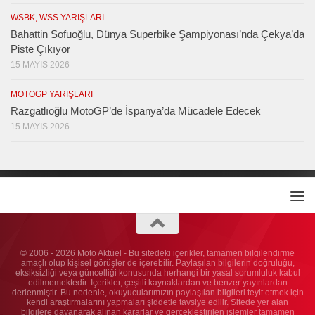
WSBK, WSS YARIŞLARI
Bahattin Sofuoğlu, Dünya Superbike Şampiyonası’nda Çekya’da
Piste Çıkıyor
15 MAYIS 2026
MOTOGP YARIŞLARI
Razgatlıoğlu MotoGP’de İspanya’da Mücadele Edecek
15 MAYIS 2026
© 2006 - 2026 Moto Aktüel - Bu sitedeki içerikler, tamamen bilgilendirme
amaçlı olup kişisel görüşler de içerebilir. Paylaşılan bilgilerin doğruluğu,
eksiksizliği veya güncelliği konusunda herhangi bir yasal sorumluluk kabul
edilmemektedir. İçerikler, çeşitli kaynaklardan ve benzer yayınlardan
derlenmiştir. Bu nedenle, okuyucularımızın paylaşılan bilgileri teyit etmek için
kendi araştırmalarını yapmaları şiddetle tavsiye edilir. Sitede yer alan
bilgilere dayanarak alınan kararlar ve gerçekleştirilen işlemler tamamen