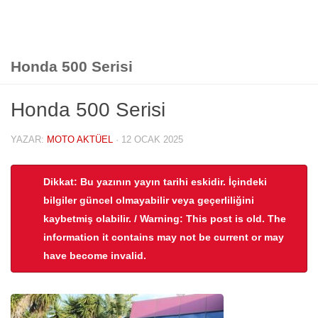
Honda 500 Serisi
Honda 500 Serisi
YAZAR:
MOTO AKTÜEL
·
12 OCAK 2025
Dikkat: Bu yazının yayın tarihi eskidir. İçindeki
bilgiler güncel olmayabilir veya geçerliliğini
kaybetmiş olabilir. / Warning: This post is old. The
information it contains may not be current or may
have become invalid.