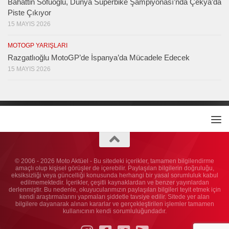
Bahattin Sofuoğlu, Dünya Superbike Şampiyonası’nda Çekya’da
Piste Çıkıyor
15 MAYIS 2026
MOTOGP YARIŞLARI
Razgatlıoğlu MotoGP’de İspanya’da Mücadele Edecek
15 MAYIS 2026
© 2006 - 2026 Moto Aktüel - Bu sitedeki içerikler, tamamen bilgilendirme
amaçlı olup kişisel görüşler de içerebilir. Paylaşılan bilgilerin doğruluğu,
eksiksizliği veya güncelliği konusunda herhangi bir yasal sorumluluk kabul
edilmemektedir. İçerikler, çeşitli kaynaklardan ve benzer yayınlardan
derlenmiştir. Bu nedenle, okuyucularımızın paylaşılan bilgileri teyit etmek için
kendi araştırmalarını yapmaları şiddetle tavsiye edilir. Sitede yer alan
bilgilere dayanarak alınan kararlar ve gerçekleştirilen işlemler tamamen
kullanıcının kendi sorumluluğundadır.