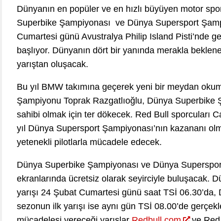
Dünyanın en popüler ve en hızlı büyüyen motor spor
Superbike Şampiyonası ve Dünya Supersport Şamp
Cumartesi günü Avustralya Philip Island Pisti’nde ge
başlıyor. Dünyanın dört bir yanında merakla bekle
yarıştan oluşacak.
Bu yıl BMW takımına geçerek yeni bir meydan okum
Şampiyonu Toprak Razgatlıoğlu, Dünya Superbike Ş
sahibi olmak için ter dökecek. Red Bull sporcuları 
yıl Dünya Supersport Şampiyonası’nın kazananı olm
yetenekli pilotlarla mücadele edecek.
Dünya Superbike Şampiyonası ve Dünya Supersport
ekranlarında ücretsiz olarak seyirciyle buluşacak. 
yarışı 24 Şubat Cumartesi günü saat TSİ 06.30’da
sezonun ilk yarışı ise aynı gün TSİ 08.00’de gerçek
mücadelesi vereceği yarışlar
Redbull.com
ve Red 