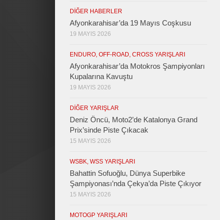
DIĞER HABERLER
Afyonkarahisar’da 19 Mayıs Coşkusu
19 MAYIS 2026
ENDURO, OFF-ROAD, CROSS YARIŞLARI
Afyonkarahisar’da Motokros Şampiyonları
Kupalarına Kavuştu
19 MAYIS 2026
DIĞER YARIŞLAR
Deniz Öncü, Moto2’de Katalonya Grand
Prix’sinde Piste Çıkacak
15 MAYIS 2026
WSBK, WSS YARIŞLARI
Bahattin Sofuoğlu, Dünya Superbike
Şampiyonası’nda Çekya’da Piste Çıkıyor
15 MAYIS 2026
MOTOGP YARIŞLARI