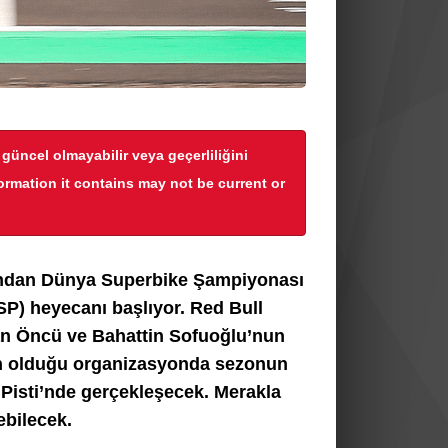
r güncel olmayabilir veya geçerliliğini
formation it contains may not be current or
arından Dünya Superbike Şampiyonası
) heyecanı başlıyor. Red Bull
n Öncü ve Bahattin Sofuoğlu’nun
 olduğu organizasyonda sezonun
d Pisti’nde gerçekleşecek.
Merakla
ebilecek.