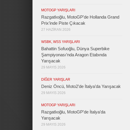
MOTOGP YARIŞLARI
Razgatlıoğlu, MotoGP’de Hollanda Grand
Prix’inde Piste Çıkacak
27 HAZIRAN 2026
WSBK, WSS YARIŞLARI
Bahattin Sofuoğlu, Dünya Superbike
Şampiyonası’nda Aragon Etabında
Yarışacak
29 MAYIS 2026
DIĞER YARIŞLAR
Deniz Öncü, Moto2’de İtalya’da Yarışacak
29 MAYIS 2026
MOTOGP YARIŞLARI
Razgatlıoğlu, MotoGP’de İtalya’da
Yarışacak
29 MAYIS 2026