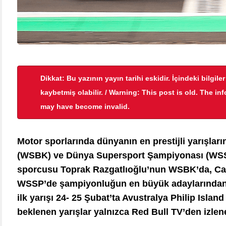
Dikkat: Bu yazının yayın tarihi eskidir. İçindeki bilgile
kaybetmiş olabilir. / Warning: This post is old. The in
may have become invalid.
Motor sporlarında dünyanın en prestijli yarışl
(WSBK) ve Dünya Supersport Şampiyonası (WSSP
sporcusu Toprak Razgatlıoğlu’nun WSBK’da, Ca
WSSP’de şampiyonluğun en büyük adaylarından
ilk yarışı 24- 25 Şubat’ta Avustralya Philip Islan
beklenen yarışlar yalnızca Red Bull TV’den izlen