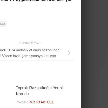
nası
SONRAKI YAZI
irelli 2024 motosiklet yarış sezonunda
150’den fazla şampiyonaya katılıyor
.
Toprak Razgatlıoğlu Yerini
Korudu
YAZAR:
MOTO AKTÜEL