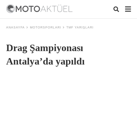
ANASAYFA
MOTORSPORLARI
TMF YARIŞLARI
Drag Şampiyonası
Typ
your
sear
Antalya’da yapıldı
quer
and
hit
ente