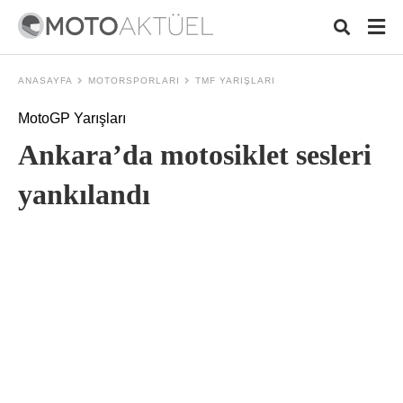
ANASAYFA
MOTORSPORLARI
TMF YARIŞLARI
MotoGP Yarışları
Typ
Ankara’da motosiklet sesleri
your
sear
quer
yankılandı
and
hit
ente