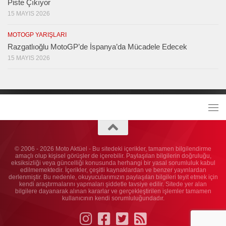
Piste Çıkıyor
15 MAYIS 2026
MOTOGP YARIŞLARI
Razgatlıoğlu MotoGP’de İspanya’da Mücadele Edecek
15 MAYIS 2026
© 2006 - 2026 Moto Aktüel - Bu sitedeki içerikler, tamamen bilgilendirme
amaçlı olup kişisel görüşler de içerebilir. Paylaşılan bilgilerin doğruluğu,
eksiksizliği veya güncelliği konusunda herhangi bir yasal sorumluluk kabul
edilmemektedir. İçerikler, çeşitli kaynaklardan ve benzer yayınlardan
derlenmiştir. Bu nedenle, okuyucularımızın paylaşılan bilgileri teyit etmek için
kendi araştırmalarını yapmaları şiddetle tavsiye edilir. Sitede yer alan
bilgilere dayanarak alınan kararlar ve gerçekleştirilen işlemler tamamen
kullanıcının kendi sorumluluğundadır.