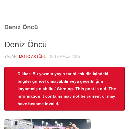
Deniz Öncü
Deniz Öncü
YAZAR:
MOTO AKTÜEL
·
13 TEMMUZ 2025
Dikkat: Bu yazının yayın tarihi eskidir. İçindeki
bilgiler güncel olmayabilir veya geçerliliğini
kaybetmiş olabilir. / Warning: This post is old. The
information it contains may not be current or may
have become invalid.