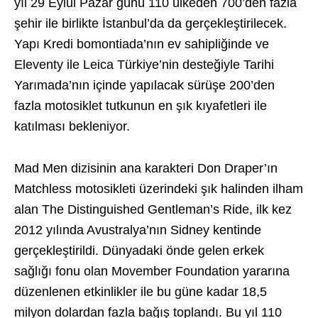
yıl 29 Eylül Pazar günü 110 ülkeden 700’den fazla
şehir ile birlikte İstanbul’da da gerçekleştirilecek.
Yapı Kredi bomontiada’nın ev sahipliğinde ve
Eleventy ile Leica Türkiye’nin desteğiyle Tarihi
Yarımada’nın içinde yapılacak sürüşe 200’den
fazla motosiklet tutkunun en şık kıyafetleri ile
katılması bekleniyor.
Mad Men dizisinin ana karakteri Don Draper’ın
Matchless motosikleti üzerindeki şık halinden ilham
alan The Distinguished Gentleman’s Ride, ilk kez
2012 yılında Avustralya’nın Sidney kentinde
gerçekleştirildi. Dünyadaki önde gelen erkek
sağlığı fonu olan Movember Foundation yararına
düzenlenen etkinlikler ile bu güne kadar 18,5
milyon dolardan fazla bağış toplandı. Bu yıl 110