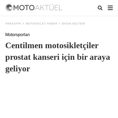
ANASAYFA
MOTOSIKLET HABER
BASIN BÜLTENI
Motorsporları
Typ
Centilmen motosikletçiler
your
sear
quer
prostat kanseri için bir araya
and
hit
geliyor
ente