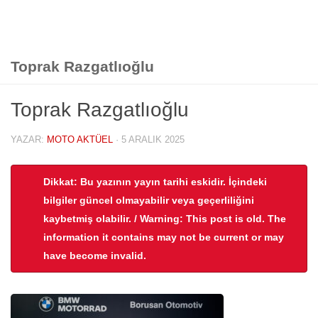
Toprak Razgatlıoğlu
Toprak Razgatlıoğlu
YAZAR:
MOTO AKTÜEL
·
5 ARALIK 2025
Dikkat: Bu yazının yayın tarihi eskidir. İçindeki
bilgiler güncel olmayabilir veya geçerliliğini
kaybetmiş olabilir. / Warning: This post is old. The
information it contains may not be current or may
have become invalid.