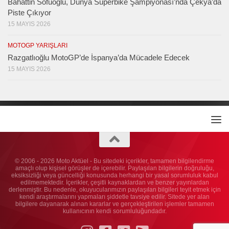
Bahattin Sofuoğlu, Dünya Superbike Şampiyonası’nda Çekya’da
Piste Çıkıyor
15 MAYIS 2026
MOTOGP YARIŞLARI
Razgatlıoğlu MotoGP’de İspanya’da Mücadele Edecek
15 MAYIS 2026
© 2006 - 2026 Moto Aktüel - Bu sitedeki içerikler, tamamen bilgilendirme
amaçlı olup kişisel görüşler de içerebilir. Paylaşılan bilgilerin doğruluğu,
eksiksizliği veya güncelliği konusunda herhangi bir yasal sorumluluk kabul
edilmemektedir. İçerikler, çeşitli kaynaklardan ve benzer yayınlardan
derlenmiştir. Bu nedenle, okuyucularımızın paylaşılan bilgileri teyit etmek için
kendi araştırmalarını yapmaları şiddetle tavsiye edilir. Sitede yer alan
bilgilere dayanarak alınan kararlar ve gerçekleştirilen işlemler tamamen
kullanıcının kendi sorumluluğundadır.