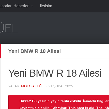
sporları Haberleri
İletişim
Yeni BMW R 18 Ailesi
Yeni BMW R 18 Ailesi
YAZAR:
MOTO AKTÜEL
·
21 ŞUBAT 2025
Dikkat: Bu yazının yayın tarihi eskidir. İçindeki bilgile
kaybetmiş olabilir. / Warning: This post is old. The in