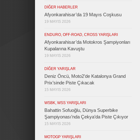
DIĞER HABERLER
Afyonkarahisar’da 19 Mayıs Coşkusu
19 MAYIS 2026
ENDURO, OFF-ROAD, CROSS YARIŞLARI
Afyonkarahisar’da Motokros Şampiyonları
Kupalarına Kavuştu
19 MAYIS 2026
DIĞER YARIŞLAR
Deniz Öncü, Moto2’de Katalonya Grand
Prix’sinde Piste Çıkacak
15 MAYIS 2026
WSBK, WSS YARIŞLARI
Bahattin Sofuoğlu, Dünya Superbike
Şampiyonası’nda Çekya’da Piste Çıkıyor
15 MAYIS 2026
MOTOGP YARIŞLARI