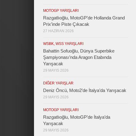
MOTOGP YARIŞLARI
Razgatlıoğlu, MotoGP’de Hollanda Grand
Prix’inde Piste Çıkacak
27 HAZIRAN 2026
WSBK, WSS YARIŞLARI
Bahattin Sofuoğlu, Dünya Superbike
Şampiyonası’nda Aragon Etabında
Yarışacak
29 MAYIS 2026
DIĞER YARIŞLAR
Deniz Öncü, Moto2’de İtalya’da Yarışacak
29 MAYIS 2026
MOTOGP YARIŞLARI
Razgatlıoğlu, MotoGP’de İtalya’da
Yarışacak
29 MAYIS 2026