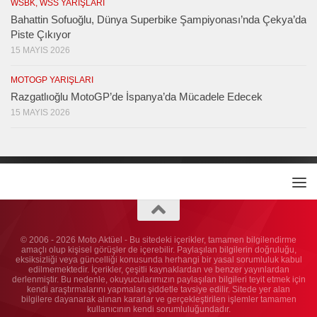
WSBK, WSS YARIŞLARI
Bahattin Sofuoğlu, Dünya Superbike Şampiyonası’nda Çekya’da
Piste Çıkıyor
15 MAYIS 2026
MOTOGP YARIŞLARI
Razgatlıoğlu MotoGP’de İspanya’da Mücadele Edecek
15 MAYIS 2026
© 2006 - 2026 Moto Aktüel - Bu sitedeki içerikler, tamamen bilgilendirme
amaçlı olup kişisel görüşler de içerebilir. Paylaşılan bilgilerin doğruluğu,
eksiksizliği veya güncelliği konusunda herhangi bir yasal sorumluluk kabul
edilmemektedir. İçerikler, çeşitli kaynaklardan ve benzer yayınlardan
derlenmiştir. Bu nedenle, okuyucularımızın paylaşılan bilgileri teyit etmek için
kendi araştırmalarını yapmaları şiddetle tavsiye edilir. Sitede yer alan
bilgilere dayanarak alınan kararlar ve gerçekleştirilen işlemler tamamen
kullanıcının kendi sorumluluğundadır.