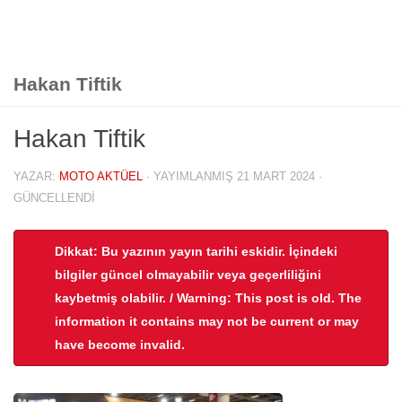
Hakan Tiftik
Hakan Tiftik
YAZAR:
MOTO AKTÜEL
· YAYIMLANMIŞ
21 MART 2024
·
GÜNCELLENDI
Dikkat: Bu yazının yayın tarihi eskidir. İçindeki
bilgiler güncel olmayabilir veya geçerliliğini
kaybetmiş olabilir. / Warning: This post is old. The
information it contains may not be current or may
have become invalid.