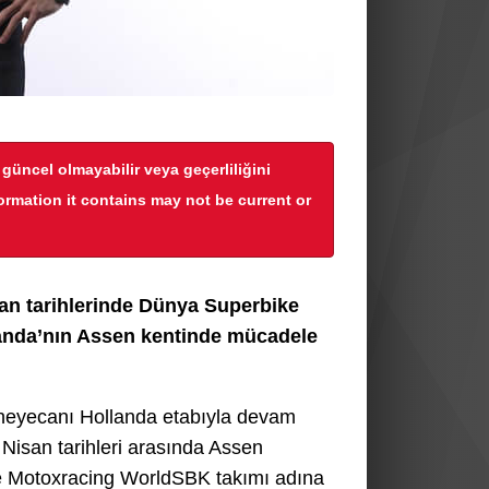
r güncel olmayabilir veya geçerliliğini
formation it contains may not be current or
an tarihlerinde Dünya Superbike
nda’nın Assen kentinde mücadele
eyecanı Hollanda etabıyla devam
Nisan tarihleri arasında Assen
nde Motoxracing WorldSBK takımı adına