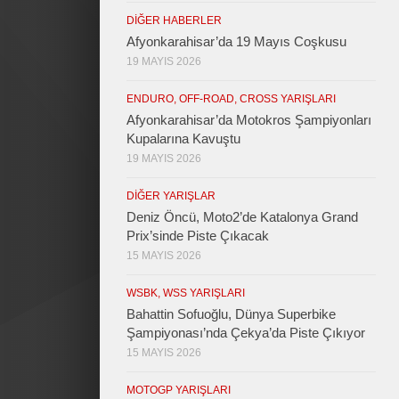
DIĞER HABERLER
Afyonkarahisar’da 19 Mayıs Coşkusu
19 MAYIS 2026
ENDURO, OFF-ROAD, CROSS YARIŞLARI
Afyonkarahisar’da Motokros Şampiyonları
Kupalarına Kavuştu
19 MAYIS 2026
DIĞER YARIŞLAR
Deniz Öncü, Moto2’de Katalonya Grand
Prix’sinde Piste Çıkacak
15 MAYIS 2026
WSBK, WSS YARIŞLARI
Bahattin Sofuoğlu, Dünya Superbike
Şampiyonası’nda Çekya’da Piste Çıkıyor
15 MAYIS 2026
MOTOGP YARIŞLARI