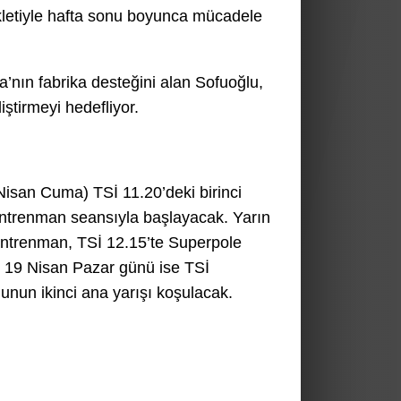
ikletiyle hafta sonu boyunca mücadele
nın fabrika desteğini alan Sofuoğlu,
ştirmeyi hedefliyor.
isan Cuma) TSİ 11.20’deki birinci
antrenman seansıyla başlayacak. Yarın
antrenman, TSİ 12.15’te Superpole
k. 19 Nisan Pazar günü ise TSİ
unun ikinci ana yarışı koşulacak.