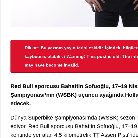
Dikkat: Bu yazının yayın tarihi eskidir. İçindeki bilgile
kaybetmiş olabilir. / Warning: This post is old. The in
may have become invalid.
Red Bull sporcusu Bahattin Sofuoğlu, 17–19 Nis
Şampiyonası’nın (WSBK) üçüncü ayağında Holla
edecek.
Dünya Superbike Şampiyonası’nda (WSBK) sezon h
ediyor. Red Bull sporcusu Bahattin Sofuoğlu, 17–19 
kentinde yer alan 4,5 kilometrelik TT Assen Pisti’