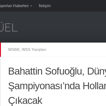
sporları Haberleri
İletişim
WSBK, WSS Yarışları
Bahattin Sofuoğlu, Dün
Şampiyonası’nda Hollan
Çıkacak