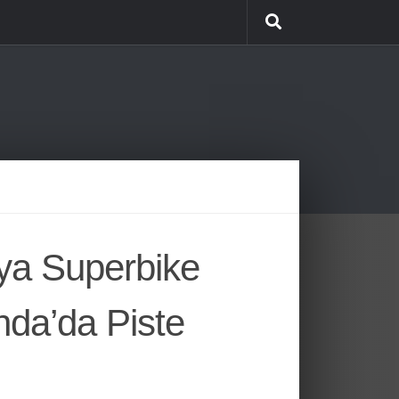
ya Superbike
da’da Piste