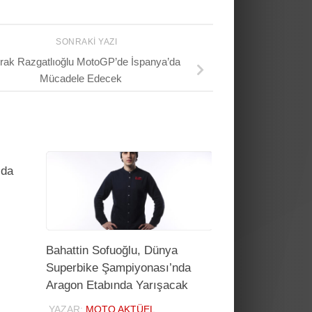
SONRAKI YAZI
rak Razgatlıoğlu MotoGP’de İspanya’da
Mücadele Edecek
’da
Bahattin Sofuoğlu, Dünya
Superbike Şampiyonası’nda
Aragon Etabında Yarışacak
YAZAR:
MOTO AKTÜEL