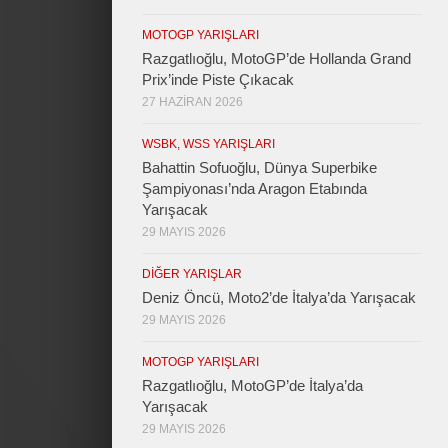
MOTOGP YARIŞLARI
Razgatlıoğlu, MotoGP’de Hollanda Grand
Prix’inde Piste Çıkacak
27 HAZIRAN 2026
WSBK, WSS YARIŞLARI
Bahattin Sofuoğlu, Dünya Superbike
Şampiyonası’nda Aragon Etabında
Yarışacak
29 MAYIS 2026
DIĞER YARIŞLAR
Deniz Öncü, Moto2’de İtalya’da Yarışacak
29 MAYIS 2026
MOTOGP YARIŞLARI
Razgatlıoğlu, MotoGP’de İtalya’da
Yarışacak
29 MAYIS 2026