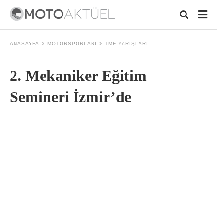
ANASAYFA
MOTORSPORLARI
TMF YARIŞLARI
2. Mekaniker Eğitim
Typ
your
sear
Semineri İzmir’de
quer
and
hit
ente