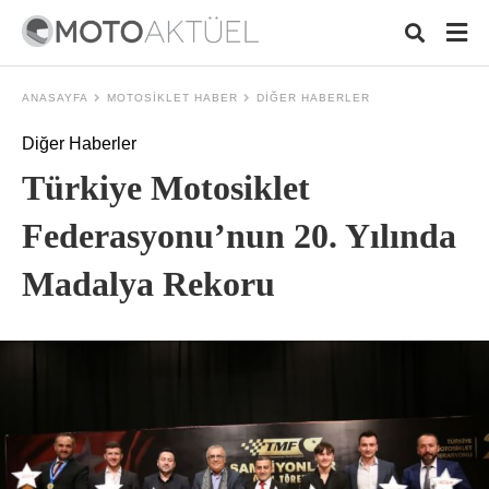
ANASAYFA
MOTOSIKLET HABER
DIĞER HABERLER
Diğer Haberler
Typ
Türkiye Motosiklet
your
sear
quer
Federasyonu’nun 20. Yılında
and
hit
Madalya Rekoru
ente