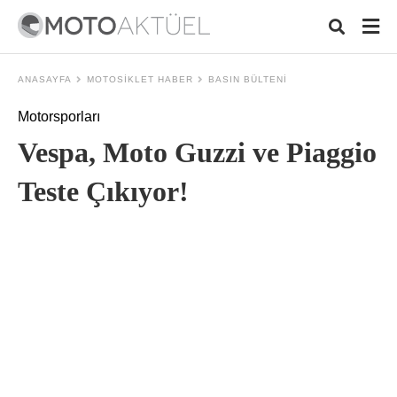
ANASAYFA
MOTOSIKLET HABER
BASIN BÜLTENI
Motorsporları
Typ
Vespa, Moto Guzzi ve Piaggio
your
sea
que
Teste Çıkıyor!
and
hit
ente