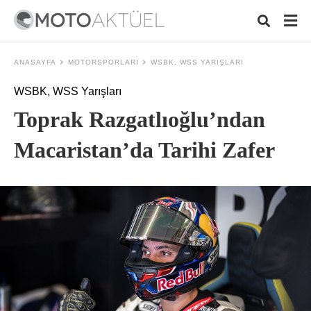
ANASAYFA
MOTORSPORLARI
WSBK, WSS YARIŞLARI
WSBK, WSS Yarışları
Typ
Toprak Razgatlıoğlu’ndan
your
sear
quer
Macaristan’da Tarihi Zafer
and
hit
ente