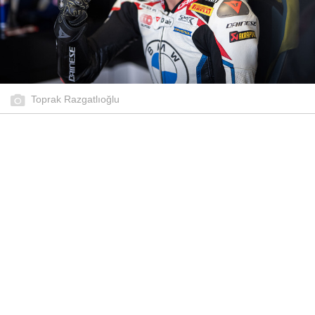
Toprak Razgatlıoğlu