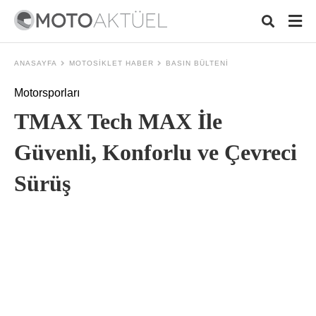
ANASAYFA
MOTOSIKLET HABER
BASIN BÜLTENI
Motorsporları
Typ
TMAX Tech MAX İle
your
sear
quer
Güvenli, Konforlu ve Çevreci
and
hit
Sürüş
ente