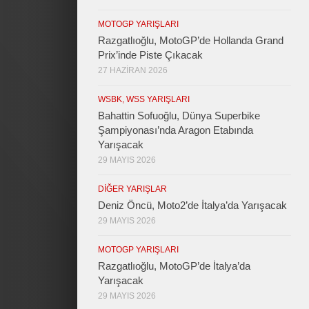
MOTOGP YARIŞLARI
Razgatlıoğlu, MotoGP’de Hollanda Grand
Prix’inde Piste Çıkacak
27 HAZIRAN 2026
WSBK, WSS YARIŞLARI
Bahattin Sofuoğlu, Dünya Superbike
Şampiyonası’nda Aragon Etabında
Yarışacak
29 MAYIS 2026
DIĞER YARIŞLAR
Deniz Öncü, Moto2’de İtalya’da Yarışacak
29 MAYIS 2026
MOTOGP YARIŞLARI
Razgatlıoğlu, MotoGP’de İtalya’da
Yarışacak
29 MAYIS 2026