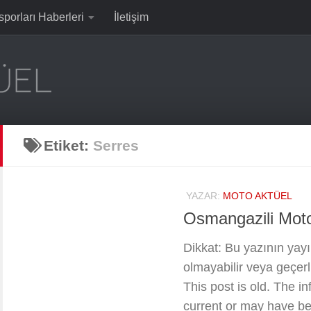
sporları Haberleri
İletişim
Etiket:
Serres
YAZAR:
MOTO AKTÜEL
Osmangazili Mot
Dikkat: Bu yazının yayın
olmayabilir veya geçerli
This post is old. The i
current or may have be