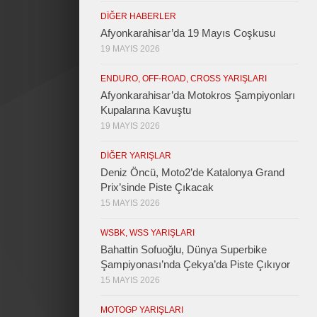
DIĞER HABERLER
Afyonkarahisar’da 19 Mayıs Coşkusu
19 MAYIS 2026
ENDURO, OFF-ROAD, CROSS YARIŞLARI
Afyonkarahisar’da Motokros Şampiyonları
Kupalarına Kavuştu
19 MAYIS 2026
DIĞER YARIŞLAR
Deniz Öncü, Moto2’de Katalonya Grand
Prix’sinde Piste Çıkacak
15 MAYIS 2026
WSBK, WSS YARIŞLARI
Bahattin Sofuoğlu, Dünya Superbike
Şampiyonası’nda Çekya’da Piste Çıkıyor
15 MAYIS 2026
MOTOGP YARIŞLARI