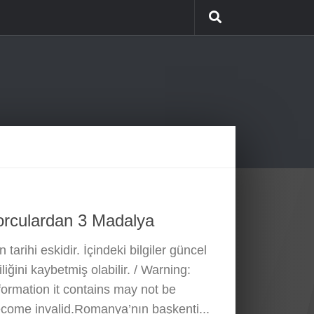
orculardan 3 Madalya
 tarihi eskidir. İçindeki bilgiler güncel
liğini kaybetmiş olabilir. / Warning:
nformation it contains may not be
come invalid.Romanya’nın başkenti...