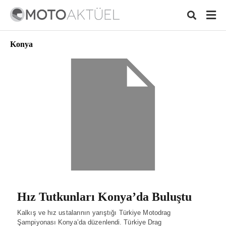
Konya
Typ
your
sear
quer
and
hit
ente
Hız Tutkunları Konya’da Buluştu
Kalkış ve hız ustalarının yarıştığı Türkiye Motodrag
Şampiyonası Konya’da düzenlendi. Türkiye Drag