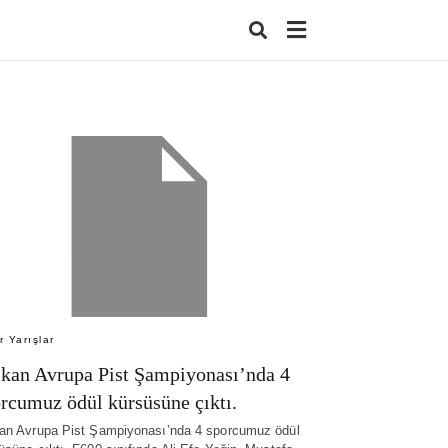
Type
your
search
query
and
hit
enter:
r Yarışlar
kan Avrupa Pist Şampiyonası’nda 4
rcumuz ödül kürsüsüne çıktı.
an Avrupa Pist Şampiyonası’nda 4 sporcumuz ödül