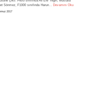
üsüne çıktı. F600 sınıfında Ali Efe Yeğin, Mustafa
et Sönmez, F1000 sınıfında Harun…
Devamını Oku
mmuz 2017