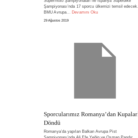
Süpermoto Şampiyonaları ile İspanya Süperbike
Şampiyonası’nda 17 sporcu ülkemizi temsil edecek
BMU Avrupa…
Devamını Oku
29 Ağustos 2019
Sporcularımız Romanya’dan Kupalar
Döndü
Romanya’da yapılan Balkan Avrupa Pist
Şampiyonası’nda Ali Efe Yeğin ve Osman Pandır