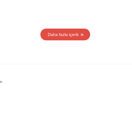
Daha fazla içerik
im