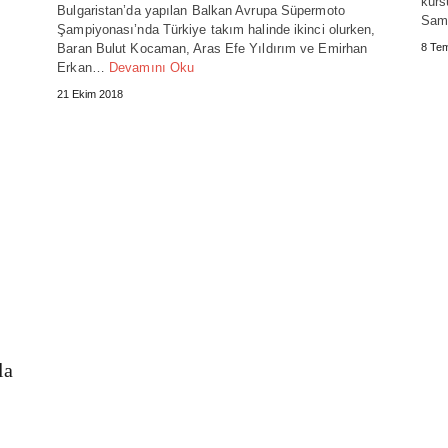
kürs
Bulgaristan’da yapılan Balkan Avrupa Süpermoto
.
Sam
Şampiyonası’nda Türkiye takım halinde ikinci olurken,
Baran Bulut Kocaman, Aras Efe Yıldırım ve Emirhan
8 Te
Erkan…
Devamını Oku
21 Ekim 2018
la